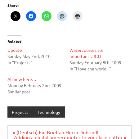
Share:
Related
Update
Watercourses are
Sunday May 2nd, 2010
important…!! :D
In "Projects"
Sunday February 8th, 2009
In "I love the world..."
All new here…
Monday February 2nd, 2009
Similar post
Projects
Technology
Post
« (Deutsch) Ein Brief an Herrn Dobrindt…
navigation
Adding a digital amperemeter to your lasercutter »