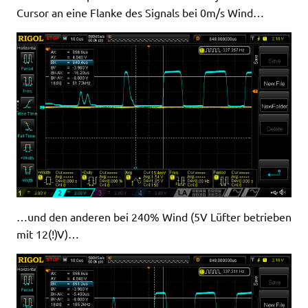
Cursor an eine Flanke des Signals bei 0m/s Wind…
…und den anderen bei 240% Wind (5V Lüfter betrieben
mit 12(!)V)…