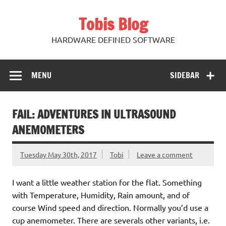
Skip
to
Tobis Blog
content
HARDWARE DEFINED SOFTWARE
MENU
SIDEBAR
FAIL: ADVENTURES IN ULTRASOUND
ANEMOMETERS
Tuesday May 30th, 2017
Tobi
Leave a comment
I want a little weather station for the flat. Something
with Temperature, Humidity, Rain amount, and of
course Wind speed and direction. Normally you’d use a
cup anemometer. There are severals other variants, i.e.