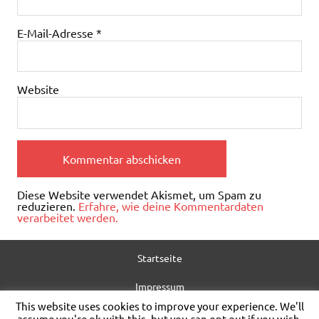
E-Mail-Adresse
*
Website
Diese Website verwendet Akismet, um Spam zu
reduzieren.
Erfahre, wie deine Kommentardaten
verarbeitet werden.
Startseite
Impressum
This website uses cookies to improve your experience. We'll
Datenschutz
assume you're ok with this, but you can opt-out if you wish.