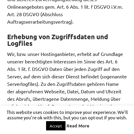
Onlineangebotes gem. Art. 6 Abs. 1 lit. f DSGVO i.V.m.
Art. 28 DSGVO (Abschluss
Auftragsverarbeitungsvertrag).
Erhebung von Zugriffsdaten und
Logfiles
Wir, bzw. unser Hostinganbieter, erhebt auf Grundlage
unserer berechtigten Interessen im Sinne des Art. 6
Abs. 1 lit. f. DSGVO Daten über jeden Zugriff auf den
Server, auf dem sich dieser Dienst befindet (sogenannte
Serverlogfiles). Zu den Zugriffsdaten gehören Name
der abgerufenen Webseite, Datei, Datum und Uhrzeit
des Abrufs, übertragene Datenmenge, Meldung über
erfolgreichen Abruf, Browsertyp nebst Version, das
This website uses cookies to improve your experience. We'll
Betriebssystem des Nutzers, Referrer URL (die zuvor
assume you're ok with this, but you can opt-out if you wish.
besuchte Seite), IP-Adresse und der anfragende
Read More
Accept
Provider.