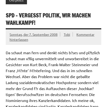
Old posts
SPD – VERGESST POLITIK, WIR MACHEN
WAHLKAMPF!
Sonntag, der 7. September 2008
Tobi
Kommentar
hinterlassen
Da schaut man fern und denkt nichts b?ses und pl?tzlich
schaut man v?llig unvermittelt und unvorbereitet in die
Gesichter von Kurt Beck, Frank-Walter Steinmeier und
Franz ‚M?nte‘ M?ntefering. Und das in im schnellen
Wechsel. Aber das Problem war nicht die geballte
Ladung sozialdemokratischer Hochpotenz sondern viel
mehr der Grund f?r das Auftauchen dieser ‚hochkar?
tigen‘ Berufsschw?tzer im deutschen Fernsehen: Die
Nominierung ihres Kanzlerkandidaten. Ich meine ok,
Kanzlerkandidaten sind lustig. Kanzlerkandidaten kann