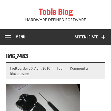
Zum
Inhalt
Tobis Blog
springen
HARDWARE DEFINED SOFTWARE
MENÜ
SEITENLEISTE
IMG_7483
Freitag, der 30. April 2010
Tobi
Kommentar
hinterlassen