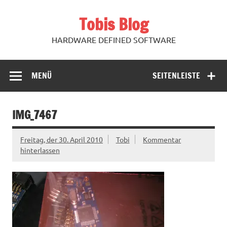
Zum
Inhalt
Tobis Blog
springen
HARDWARE DEFINED SOFTWARE
MENÜ
SEITENLEISTE
IMG_7467
Freitag, der 30. April 2010
Tobi
Kommentar
hinterlassen