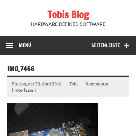
Zum
Inhalt
Tobis Blog
springen
HARDWARE DEFINED SOFTWARE
MENÜ
SEITENLEISTE
IMG_7466
Freitag, der 30. April 2010
Tobi
Kommentar
hinterlassen