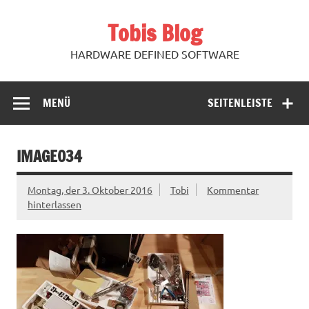
Zum
Inhalt
Tobis Blog
springen
HARDWARE DEFINED SOFTWARE
MENÜ
SEITENLEISTE
IMAGE034
Montag, der 3. Oktober 2016
Tobi
Kommentar
hinterlassen