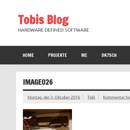
Zum
Inhalt
springen
Tobis Blog
HARDWARE DEFINED SOFTWARE
HOME
PROJEKTE
ME
DK7SCH
IMAGE026
Montag, der 3. Oktober 2016
Tobi
Kommentar hin