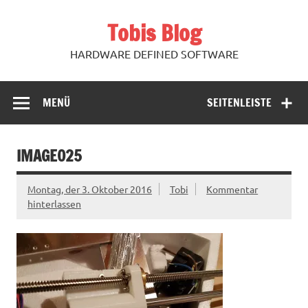
Zum
Inhalt
Tobis Blog
springen
HARDWARE DEFINED SOFTWARE
MENÜ
SEITENLEISTE
IMAGE025
Montag, der 3. Oktober 2016
Tobi
Kommentar
hinterlassen