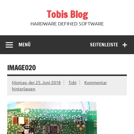
Zum
Inhalt
Tobis Blog
springen
HARDWARE DEFINED SOFTWARE
MENÜ
SEITENLEISTE
IMAGE020
Montag, der 25. Juni 2018
Tobi
Kommentar
hinterlassen