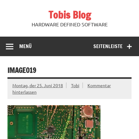
Zum
Inhalt
Tobis Blog
springen
HARDWARE DEFINED SOFTWARE
MENÜ
SEITENLEISTE
IMAGE019
Montag, der 25. Juni 2018
Tobi
Kommentar
hinterlassen