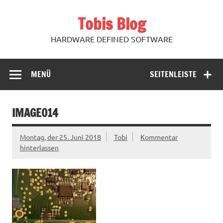
Zum
Inhalt
Tobis Blog
springen
HARDWARE DEFINED SOFTWARE
MENÜ
SEITENLEISTE
IMAGE014
Montag, der 25. Juni 2018
Tobi
Kommentar
hinterlassen