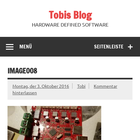
Zum
Inhalt
Tobis Blog
springen
HARDWARE DEFINED SOFTWARE
MENÜ
SEITENLEISTE
IMAGE008
Montag, der 3. Oktober 2016
Tobi
Kommentar
hinterlassen