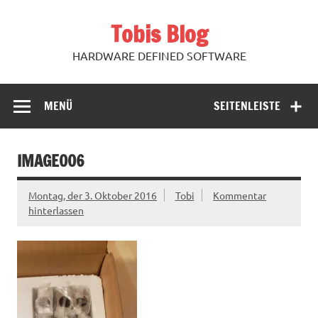
Zum
Inhalt
Tobis Blog
springen
HARDWARE DEFINED SOFTWARE
MENÜ
SEITENLEISTE
IMAGE006
Montag, der 3. Oktober 2016
Tobi
Kommentar
hinterlassen