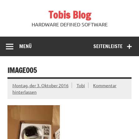
Zum
Inhalt
Tobis Blog
springen
HARDWARE DEFINED SOFTWARE
MENÜ
SEITENLEISTE
IMAGE005
Montag, der 3. Oktober 2016
Tobi
Kommentar
hinterlassen