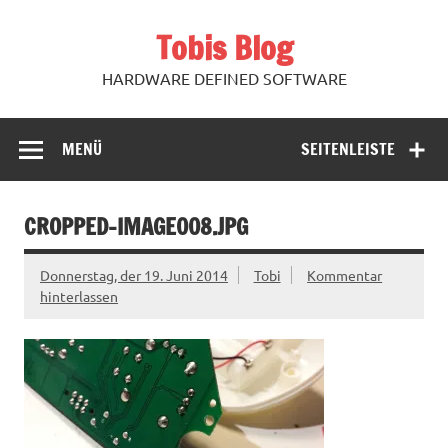
Zum
Inhalt
Tobis Blog
springen
HARDWARE DEFINED SOFTWARE
MENÜ
SEITENLEISTE
CROPPED-IMAGE008.JPG
Donnerstag, der 19. Juni 2014
Tobi
Kommentar
hinterlassen