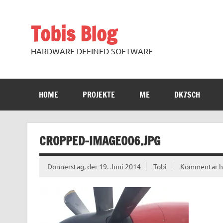
Zum
Inhalt
springen
Tobis Blog
HARDWARE DEFINED SOFTWARE
HOME
PROJEKTE
ME
DK7SCH
CROPPED-IMAGE006.JPG
Donnerstag, der 19. Juni 2014
Tobi
Kommentar hi