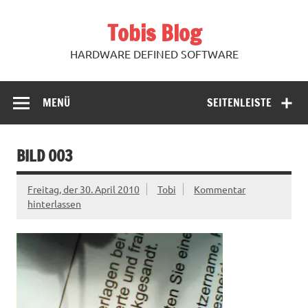
Zum
Inhalt
Tobis Blog
springen
HARDWARE DEFINED SOFTWARE
MENÜ
SEITENLEISTE
BILD 003
Freitag, der 30. April 2010
Tobi
Kommentar
hinterlassen