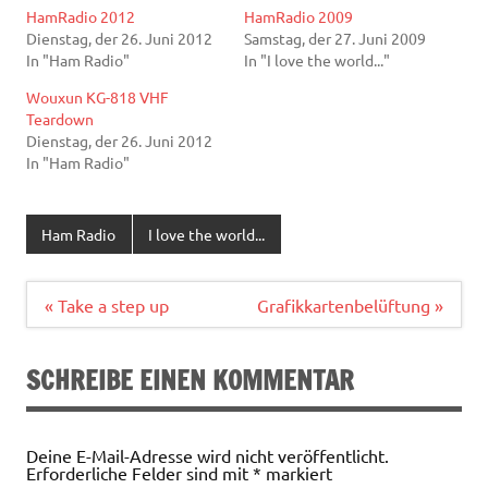
HamRadio 2012
HamRadio 2009
Dienstag, der 26. Juni 2012
Samstag, der 27. Juni 2009
In "Ham Radio"
In "I love the world..."
Wouxun KG-818 VHF
Teardown
Dienstag, der 26. Juni 2012
In "Ham Radio"
Ham Radio
I love the world...
Beitragsnavigation
« Take a step up
Grafikkartenbelüftung »
SCHREIBE EINEN KOMMENTAR
Deine E-Mail-Adresse wird nicht veröffentlicht.
Erforderliche Felder sind mit
*
markiert