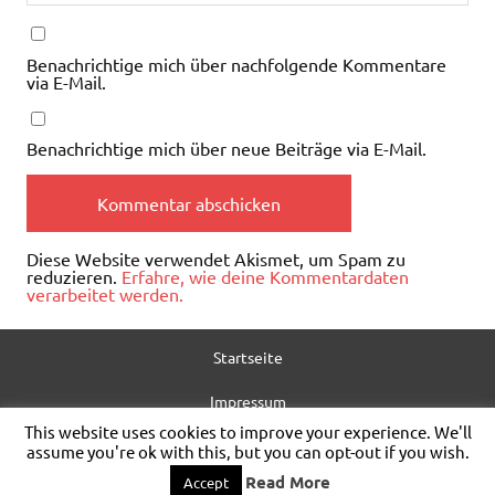
Benachrichtige mich über nachfolgende Kommentare
via E-Mail.
Benachrichtige mich über neue Beiträge via E-Mail.
Diese Website verwendet Akismet, um Spam zu
reduzieren.
Erfahre, wie deine Kommentardaten
verarbeitet werden.
Startseite
Impressum
This website uses cookies to improve your experience. We'll
Datenschutz
assume you're ok with this, but you can opt-out if you wish.
Read More
Accept
WordPress-Theme: Dynamic News von ThemeZee.