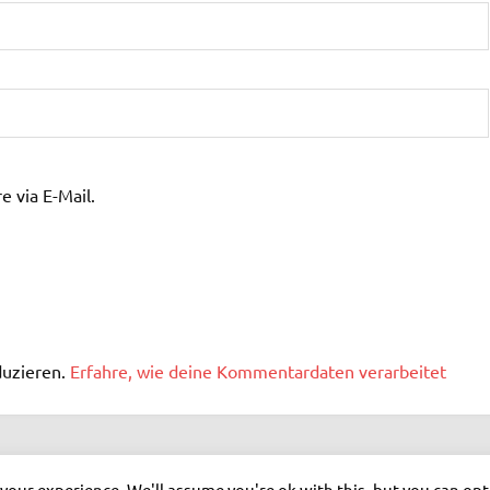
 via E-Mail.
duzieren.
Erfahre, wie deine Kommentardaten verarbeitet
your experience. We'll assume you're ok with this, but you can opt-