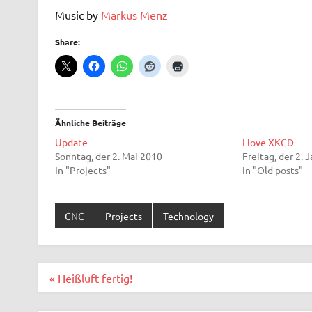
Music by
Markus Menz
Share:
Ähnliche Beiträge
Update
I love XKCD
Sonntag, der 2. Mai 2010
Freitag, der 2. 
In "Projects"
In "Old posts"
CNC
Projects
Technology
Beitragsnavigation
« Heißluft fertig!