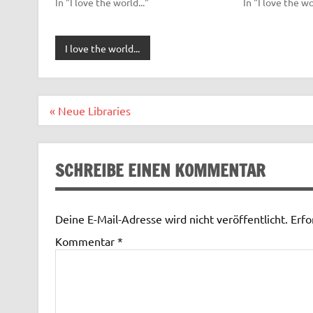
In "I love the world..."
In "I love the wo
I love the world...
Beitragsnavigation
« Neue Libraries
SCHREIBE EINEN KOMMENTAR
Deine E-Mail-Adresse wird nicht veröffentlicht.
Erfo
Kommentar
*