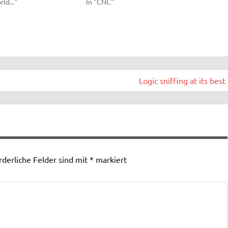
rld..."
In "CNC"
Logic sniffing at its best
rderliche Felder sind mit
*
markiert