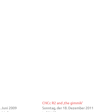
9
CNCc R2 and ‚the gimmik‘
. Juni 2009
Sonntag, der 18. Dezember 2011