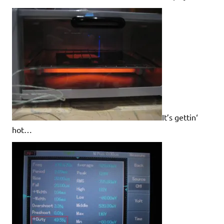
It’s gettin‘
hot…