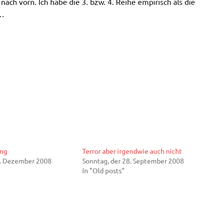
 nach vorn. Ich habe die 3. bzw. 4. Reihe empirisch als die
e…
ing
Terror aber irgendwie auch nicht
3. Dezember 2008
Sonntag, der 28. September 2008
In "Old posts"