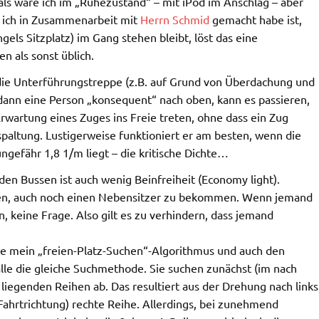
als wäre ich im „Ruhezustand“ – mit iPod im Anschlag – aber
ie ich in Zusammenarbeit mit
Herrn Schmid
gemacht habe ist,
ls Sitzplatz) im Gang stehen bleibt, löst das eine
n als sonst üblich.
 die Unterführungstreppe (z.B. auf Grund von Überdachung und
 dann eine Person „konsequent“ nach oben, kann es passieren,
rwartung eines Zuges ins Freie treten, ohne dass ein Zug
paltung. Lustigerweise funktioniert er am besten, wenn die
gefähr 1,8 1/m liegt – die kritische Dichte…
den Bussen ist auch wenig Beinfreiheit (Economy light).
chten, auch noch einen Nebensitzer zu bekommen. Wenn jemand
, keine Frage. Also gilt es zu verhindern, dass jemand
habe mein „freien-Platz-Suchen“-Algorithmus und auch den
alle die gleiche Suchmethode. Sie suchen zunächst (im nach
 liegenden Reihen ab. Das resultiert aus der Drehung nach links
n Fahrtrichtung) rechte Reihe. Allerdings, bei zunehmend