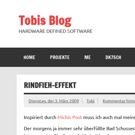
Zum
Inhalt
springen
Tobis Blog
HARDWARE DEFINED SOFTWARE
HOME
PROJEKTE
ME
DK7SCH
RINDFIEH-EFFEKT
Dienstag, der 3. März 2009
Tobi
Kommentar hinte
Inspiriert durch
Michis Post
muss ich auch mal mein
Der morgens ja immer sehr überfüllte Bad Schussenr