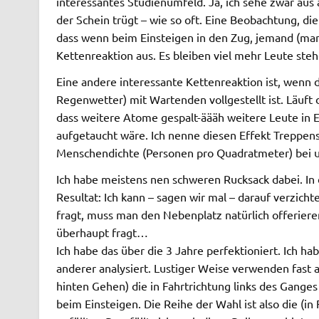
interessantes Studienumfeld. Ja, ich sehe zwar aus 
der Schein trügt – wie so oft. Eine Beobachtung, d
dass wenn beim Einsteigen in den Zug, jemand (mange
Kettenreaktion aus. Es bleiben viel mehr Leute stehe
Eine andere interessante Kettenreaktion ist, wenn
Regenwetter) mit Wartenden vollgestellt ist. Läuft
dass weitere Atome gespalt-äääh weitere Leute in E
aufgetaucht wäre. Ich nenne diesen Effekt Treppens
Menschendichte (Personen pro Quadratmeter) bei un
Ich habe meistens nen schweren Rucksack dabei. In 
Resultat: Ich kann – sagen wir mal – darauf verzi
fragt, muss man den Nebenplatz natürlich offerieren
überhaupt fragt…
Ich habe das über die 3 Jahre perfektioniert. Ich 
anderer analysiert. Lustiger Weise verwenden fast 
hinten Gehen) die in Fahrtrichtung links des Ganges
beim Einsteigen. Die Reihe der Wahl ist also die (i