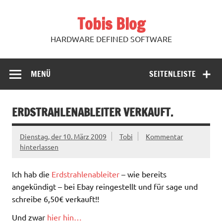
Zum
Inhalt
Tobis Blog
springen
HARDWARE DEFINED SOFTWARE
MENÜ
SEITENLEISTE
ERDSTRAHLENABLEITER VERKAUFT.
Dienstag, der 10. März 2009
Tobi
Kommentar
hinterlassen
Ich hab die
Erdstrahlenableiter
– wie bereits
angekündigt – bei Ebay reingestellt und für sage und
schreibe 6,50€ verkauft!!
Und zwar
hier hin…