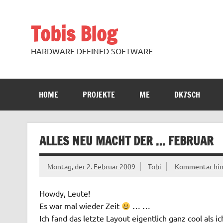
Zum
Inhalt
springen
Tobis Blog
HARDWARE DEFINED SOFTWARE
HOME
PROJEKTE
ME
DK7SCH
ALLES NEU MACHT DER … FEBRUAR
Montag, der 2. Februar 2009
Tobi
Kommentar hin
Howdy, Leute!
Es war mal wieder Zeit
… …
Ich fand das letzte Layout eigentlich ganz cool als